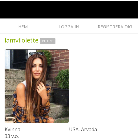
HEM
LOGGA IN
REGISTRERA DIG
iamvilolette
OFFLINE
Kvinna
USA, Arvada
33 y.o.